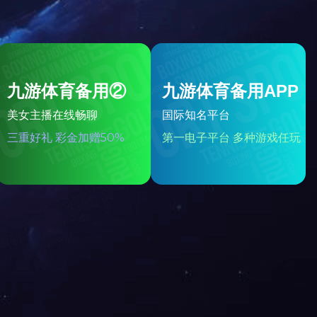
单螺旋，双螺旋；根据螺旋叶片浸入溢流面
后者用于溢流粒度0.15-0.07mm的矿石分