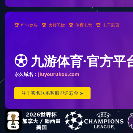
选
人造板
备料工段
后处理工段
锯切与砂光工段