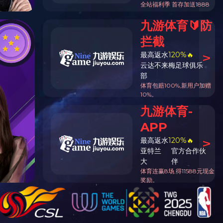
首页
>>
产品展示
>> 锯切与砂光工段
-18