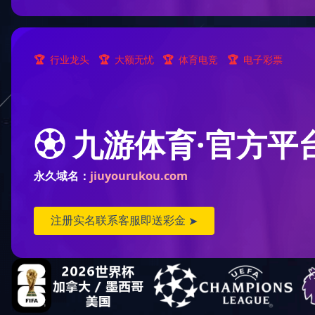
锯
人造板
备料工段
后处理工段
锯切与砂光工段